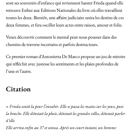
visite de notre
sont ses souvenirs d’enfance qui reviennent hanter Frieda quand elle
site. En
retrouve Esther aux Editions Nationales du livre où elles travaillent
refusant ces
toutes les deux. Bientôt, une affaire judiciaire unira les destins de ces
cookies,
deux femmes, et fera osciller leurs actes entre raison, amour et folie.
certaines
fonctionnalités
Venez découvrir comment le mental peut nous pousser dans des
pourraient
chemins de traverse incertains et parfois destructeurs.
disparaître.
Ce premier roman d’Antonietta De Marco propose un jeu de miroirs
qui réfléchit avec justesse les sentiments et les plaies profondes de
l’une et l’autre.
Publicité et
commercialisation
En partageant vos
Citation
intérêts et votre
comportement
«
Frieda sentit la peur l’envahir. Elle se passa les mains sur les yeux, puis
durant votre visite
la bouche. Elle détestait la pluie, détestait les grandes villes, détestait parler
sur notre site, vous
d’elle.
augmentez vos
Elle arriva enfin au 37 et sonna. Après un court instant, un homme
chances de tomber