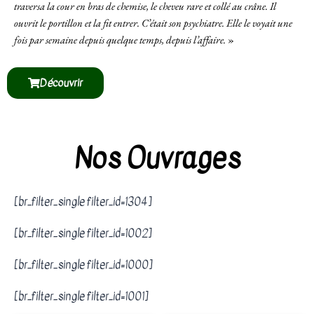
traversa la cour en bras de chemise, le cheveu rare et collé au crâne. Il
sur des contenus
ouvrit le portillon et la fit entrer. C’était son psychiatre. Elle le voyait une
personnalisés et des
fois par semaine depuis quelque temps, depuis l’affaire.
»
offres spécifiques.
Découvrir
Nos Ouvrages
[br_filter_single filter_id=1304]
[br_filter_single filter_id=1002]
[br_filter_single filter_id=1000]
[br_filter_single filter_id=1001]