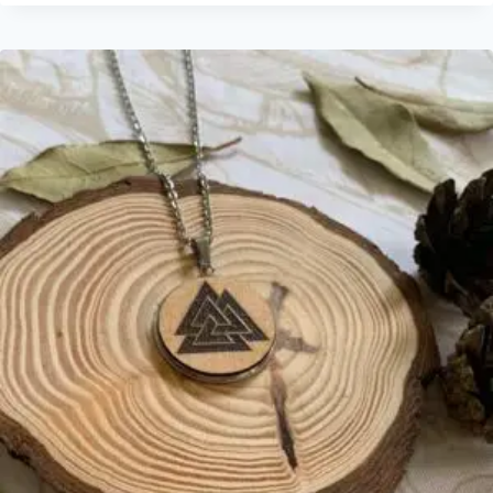
visite de notre
site. En
refusant ces
cookies,
certaines
fonctionnalités
pourraient
disparaître.
Publicité et
commercialisation
En partageant vos
intérêts et votre
comportement
durant votre visite
sur notre site, vous
augmentez vos
chances de tomber