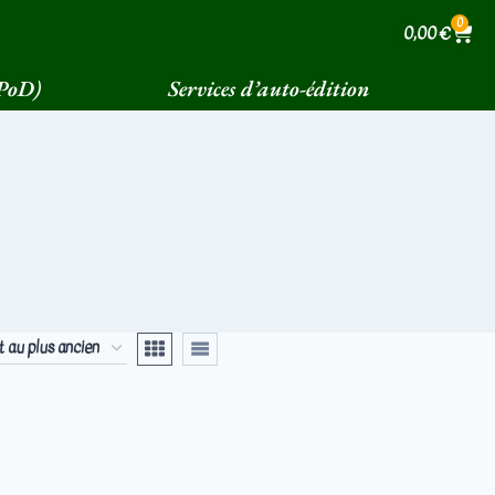
0
0,00
€
(PoD)
Services d’auto-édition