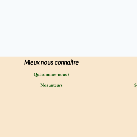
Nécessaires
Ces cookies
sont
Mieux nous connaître
nécessaires au
fonctionnement
Qui sommes-nous ?
même de ce
site. Par
Nos auteurs
S
conséquent, ils
sont
obligatoires.
Statistiques
Afin