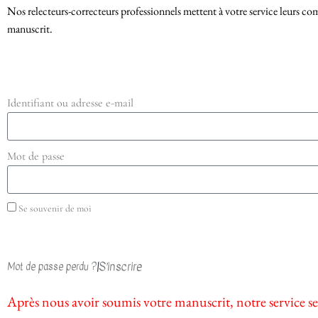
Nos relecteurs-correcteurs professionnels mettent à votre service leurs com
manuscrit.
Nécessaires
Identifiant ou adresse e-mail
Ces cookies
sont
nécessaires au
Mot de passe
fonctionnement
même de ce
site. Par
Se souvenir de moi
conséquent, ils
sont
obligatoires.
|
S’inscrire
Mot de passe perdu ?
Statistiques
Après nous avoir soumis votre manuscrit, notre service se
Afin