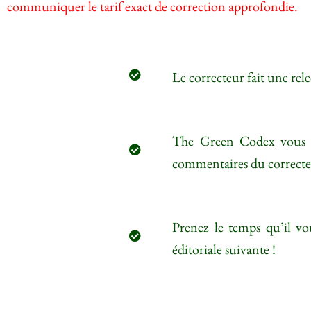
communiquer le tarif exact de correction approfondie.
d'améliorer les
fonctionnalités
de notre site et
sa
Le correcteur fait une rele
structuration,
nous étudions
comment les
utilisateurs se
The Green Codex vous env
servent de
commentaires du correcteu
notre site.
Expérience
Prenez le temps qu’il vou
Afin
d'améliorer
éditoriale suivante !
votre
expérience
lors de votre