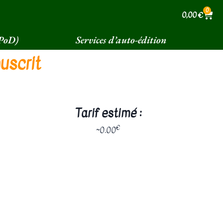
0
0,00
€
(PoD)
Services d’auto-édition
uscrit
Tarif estimé :
€
~
0.00