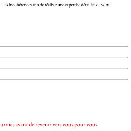
les incohérences afin de réaliser une expertise détaillée de votre
ournies avant de revenir vers vous pour vous