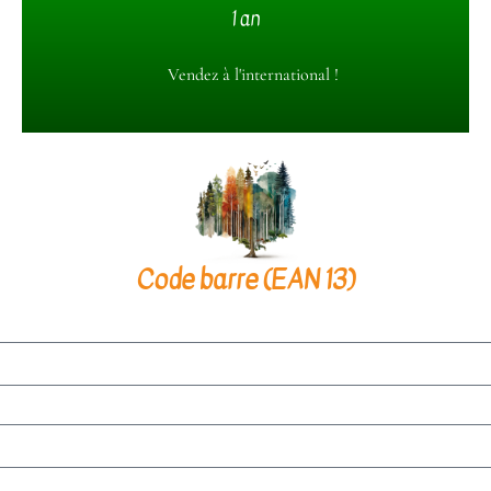
Gestion prise en main avec Amazon
1 an
Nous vous versons le produit net des ventes, après
Vendez à l'international !
déduction des frais de plateforme et de gestion.
Code barre (EAN 13)