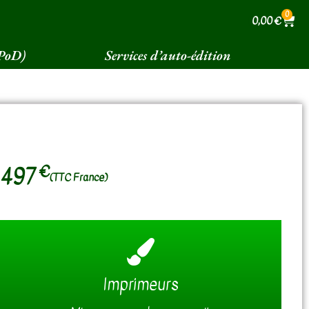
0
0,00
€
(PoD)
Services d’auto-édition
€
497
(TTC France)
Imprimeurs
Document optimal pour le lecteur