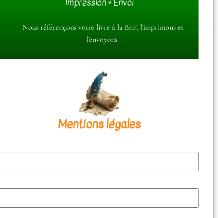
Impression + Envoi
Nous nous chargeons de l'administratif
Ne vous embêtez pas avec les démarches légales longuettes
Nous référençons votre livre à la BnF, l'imprimons et
et laissez-vous faire !
l'envoyons.
Mentions légales