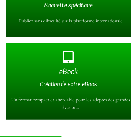
Profitez de notre expertise
Maquette spécifique
Le fichier est spécialement conçu pour Amazon, vous
Publiez sans difficulté sur la plateforme internationale
pouvez l'utiliser vous-même ou passer par nos services 😉
eBook
Partagez votre livre en numérique
Création de votre eBook
Format ePub et PDF
Pensez à ceux qui aiment avoir leur bibliothèque à portée
Un format compact et abordable pour les adeptes des grandes
de main 😉
évasions.