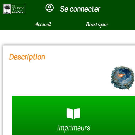
Se connecter
×
Accueil
Boutique
Description
Document prêt pour l'impression
Imprimeurs