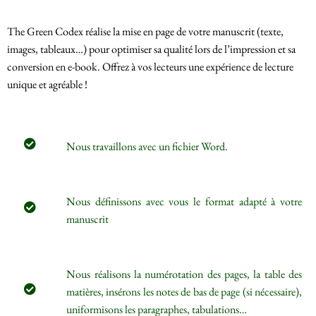
visite de notre
site. En
The Green Codex réalise la mise en page de votre manuscrit (texte,
refusant ces
images, tableaux…) pour optimiser sa qualité lors de l’impression et sa
cookies,
conversion en e-book. Offrez à vos lecteurs une expérience de lecture
certaines
unique et agréable !
fonctionnalités
pourraient
disparaître.
Nous travaillons avec un fichier Word.
Publicité et
commercialisation
Nous définissons avec vous le format adapté à votre
En partageant vos
manuscrit
intérêts et votre
comportement
durant votre visite
Nous réalisons la numérotation des pages, la table des
sur notre site, vous
augmentez vos
matières, insérons les notes de bas de page (si nécessaire),
chances de tomber
uniformisons les paragraphes, tabulations…