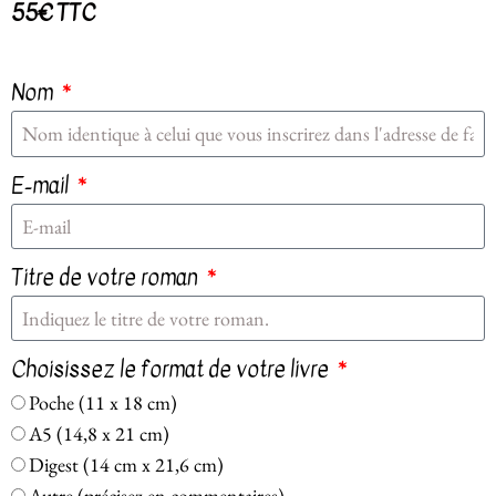
55€ TTC
Nom
Nécessaires
Ces cookies
E-mail
sont
nécessaires au
fonctionnement
Titre de votre roman
même de ce
site. Par
conséquent, ils
sont
Choisissez le format de votre livre
obligatoires.
Poche (11 x 18 cm)
A5 (14,8 x 21 cm)
Statistiques
Digest (14 cm x 21,6 cm)
Afin
Autre (précisez en commentaires)