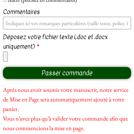
d'améliorer les
Commentaires
fonctionnalités
de notre site et
sa
structuration,
Déposez votre fichier texte (.doc et .docx
nous étudions
uniquement)
comment les
utilisateurs se
servent de
notre site.
Passer commande
Après nous avoir soumis votre manuscrit, notre service
Expérience
de Mise en Page sera automatiquement ajouté à votre
Afin
d'améliorer
panier.
votre
Vous n’avez plus qu’à valider votre commande afin que
expérience
nous commencions la mise en page.
lors de votre